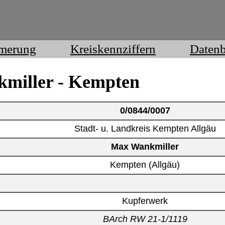
mmerung
Kreiskennziffern
Daten
kmiller - Kempten
0/0844/0007
Stadt- u. Landkreis Kempten Allgäu
Max Wankmiller
Kempten (Allgäu)
Kupferwerk
BArch RW 21-1/1119