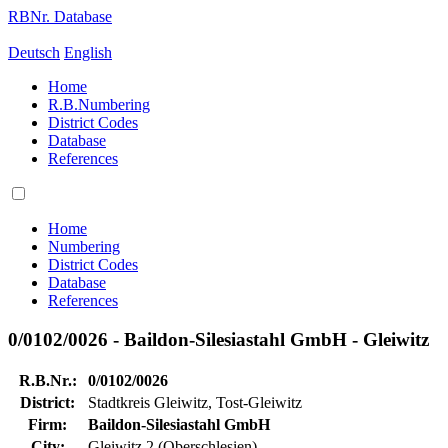
RBNr. Database
Deutsch
English
Home
R.B.Numbering
District Codes
Database
References
Home
Numbering
District Codes
Database
References
0/0102/0026 - Baildon-Silesiastahl GmbH - Gleiwitz
R.B.Nr.:
0/0102/0026
District:
Stadtkreis Gleiwitz, Tost-Gleiwitz
Firm:
Baildon-Silesiastahl GmbH
City:
Gleiwitz 2 (Oberschlesien)