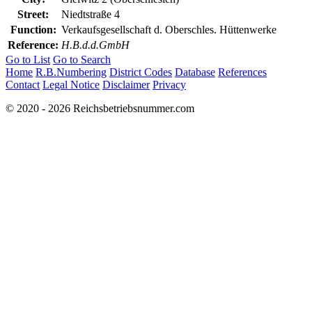
Street:
Niedtstraße 4
Function:
Verkaufsgesellschaft d. Oberschles. Hüttenwerke
Reference:
H.B.d.d.GmbH
Go to List
Go to Search
Home
R.B.Numbering
District Codes
Database
References
Contact
Legal Notice
Disclaimer
Privacy
© 2020 - 2026 Reichsbetriebsnummer.com